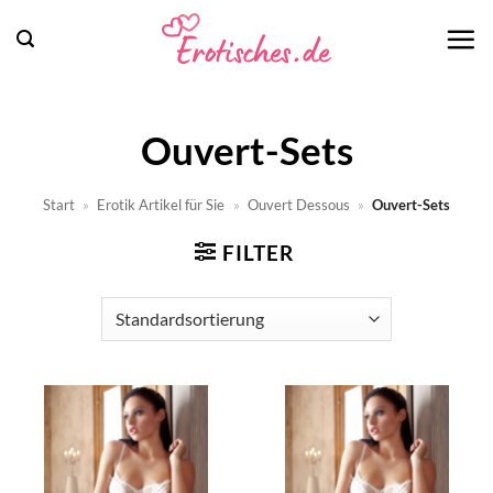
Zum
Inhalt
springen
Ouvert-Sets
Start
»
Erotik Artikel für Sie
»
Ouvert Dessous
»
Ouvert-Sets
FILTER