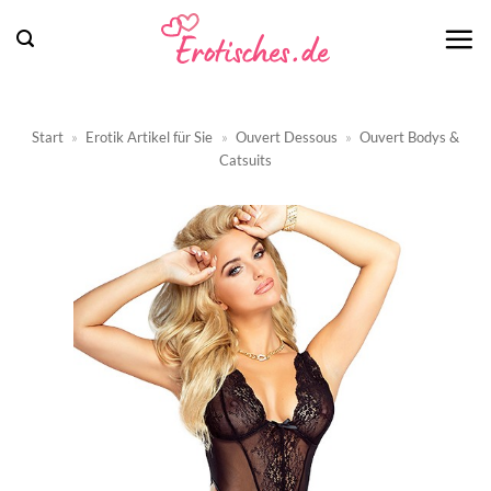
Zum
Inhalt
springen
Start
»
Erotik Artikel für Sie
»
Ouvert Dessous
»
Ouvert Bodys &
Catsuits