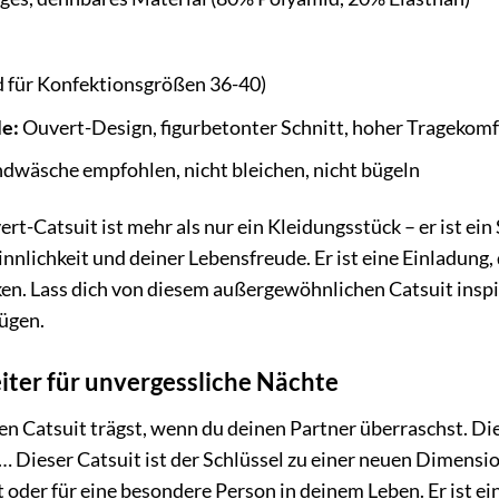
 für Konfektionsgrößen 36-40)
e:
Ouvert-Design, figurbetonter Schnitt, hoher Tragekomf
wäsche empfohlen, nicht bleichen, nicht bügeln
t-Catsuit ist mehr als nur ein Kleidungsstück – er ist ein 
Sinnlichkeit und deiner Lebensfreude. Er ist eine Einladun
ken. Lass dich von diesem außergewöhnlichen Catsuit insp
ügen.
iter für unvergessliche Nächte
esen Catsuit trägst, wenn du deinen Partner überraschst. D
 Dieser Catsuit ist der Schlüssel zu einer neuen Dimension
 oder für eine besondere Person in deinem Leben. Er ist ei