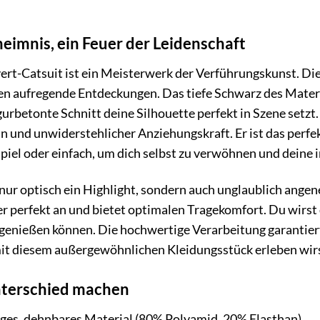
eimnis, ein Feuer der Leidenschaft
rt-Catsuit ist ein Meisterwerk der Verführungskunst. Die
n aufregende Entdeckungen. Das tiefe Schwarz des Materi
urbetonte Schnitt deine Silhouette perfekt in Szene setzt. 
n und unwiderstehlicher Anziehungskraft. Er ist das perfek
piel oder einfach, um dich selbst zu verwöhnen und deine i
t nur optisch ein Highlight, sondern auch unglaublich ange
r perfekt an und bietet optimalen Tragekomfort. Du wirs
genießen können. Die hochwertige Verarbeitung garantiert
t diesem außergewöhnlichen Kleidungsstück erleben wirs
Unterschied machen
es, dehnbares Material (80% Polyamid, 20% Elasthan)