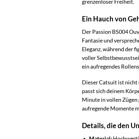
grenzenloser Freiheit.
Ein Hauch von Geh
Der Passion BS004 Ouve
Fantasie und verspreche
Eleganz, während der fig
voller Selbstbewusstsei
ein aufregendes Rollens
Dieser Catsuit ist nich
passt sich deinem Körpe
Minute in vollen Zügen 
aufregende Momente mi
Details, die den 
Material:
Hochwertig