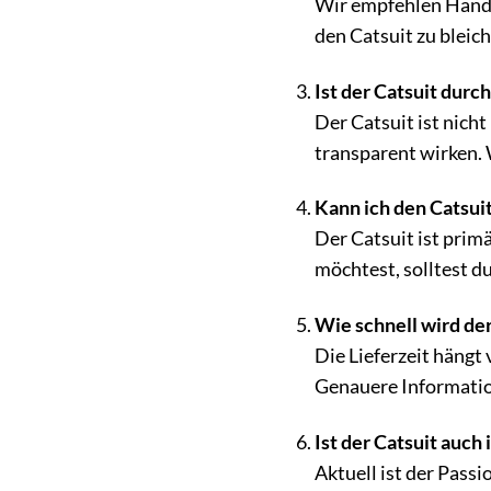
Wir empfehlen Handwä
den Catsuit zu bleic
Ist der Catsuit durch
Der Catsuit ist nich
transparent wirken. 
Kann ich den Catsui
Der Catsuit ist prim
möchtest, solltest d
Wie schnell wird der
Die Lieferzeit hängt
Genauere Informatio
Ist der Catsuit auch
Aktuell ist der Pass