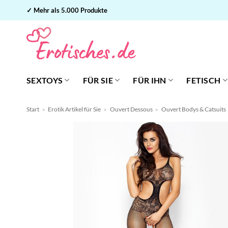
Zum
✓ Mehr als 5.000 Produkte
Inhalt
springen
SEXTOYS
FÜR SIE
FÜR IHN
FETISCH
Start
»
Erotik Artikel für Sie
»
Ouvert Dessous
»
Ouvert Bodys & Catsuits