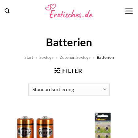
Zum
Inhalt
springen
Batterien
Start
»
Sextoys
»
Zubehör: Sextoys
»
Batterien
FILTER