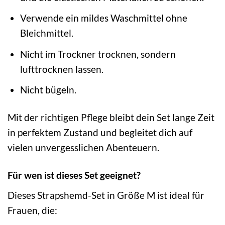
Verwende ein mildes Waschmittel ohne
Bleichmittel.
Nicht im Trockner trocknen, sondern
lufttrocknen lassen.
Nicht bügeln.
Mit der richtigen Pflege bleibt dein Set lange Zeit
in perfektem Zustand und begleitet dich auf
vielen unvergesslichen Abenteuern.
Für wen ist dieses Set geeignet?
Dieses Strapshemd-Set in Größe M ist ideal für
Frauen, die: