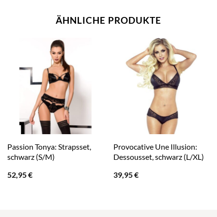
ÄHNLICHE PRODUKTE
Passion Tonya: Strapsset,
Provocative Une Illusion:
schwarz (S/M)
Dessousset, schwarz (L/XL)
52,95
€
39,95
€