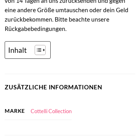
von 14 Tagen an uns zurücksenden und gegen
eine andere Größe umtauschen oder dein Geld
zurückbekommen. Bitte beachte unsere
Rückgabebedingungen.
Inhalt
ZUSÄTZLICHE INFORMATIONEN
MARKE
Cottelli Collection