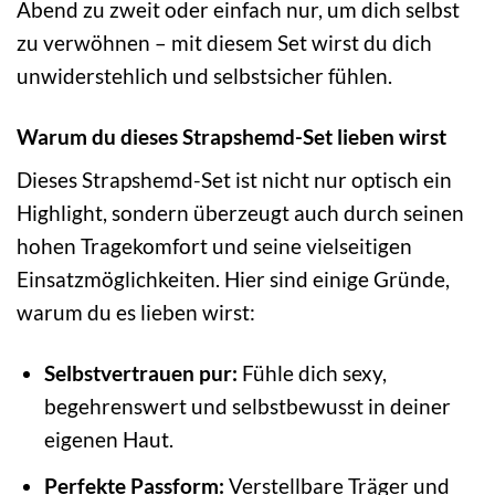
Abend zu zweit oder einfach nur, um dich selbst
zu verwöhnen – mit diesem Set wirst du dich
unwiderstehlich und selbstsicher fühlen.
Warum du dieses Strapshemd-Set lieben wirst
Dieses Strapshemd-Set ist nicht nur optisch ein
Highlight, sondern überzeugt auch durch seinen
hohen Tragekomfort und seine vielseitigen
Einsatzmöglichkeiten. Hier sind einige Gründe,
warum du es lieben wirst:
Selbstvertrauen pur:
Fühle dich sexy,
begehrenswert und selbstbewusst in deiner
eigenen Haut.
Perfekte Passform:
Verstellbare Träger und