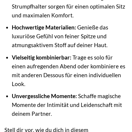
Strumpfhalter sorgen für einen optimalen Sitz
und maximalen Komfort.
Hochwertige Materialien:
Genieße das
luxuriöse Gefühl von feiner Spitze und
atmungsaktivem Stoff auf deiner Haut.
Vielseitig kombinierbar:
Trage es solo für
einen aufregenden Abend oder kombiniere es
mit anderen Dessous für einen individuellen
Look.
Unvergessliche Momente:
Schaffe magische
Momente der Intimität und Leidenschaft mit
deinem Partner.
Stell dir vor, wie du dich in diesem