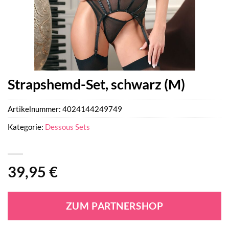
Strapshemd-Set, schwarz (M)
Artikelnummer:
4024144249749
Kategorie:
Dessous Sets
39,95
€
ZUM PARTNERSHOP