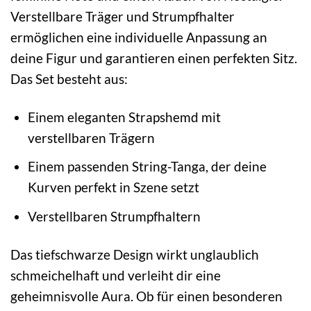
Verstellbare Träger und Strumpfhalter
ermöglichen eine individuelle Anpassung an
deine Figur und garantieren einen perfekten Sitz.
Das Set besteht aus:
Einem eleganten Strapshemd mit
verstellbaren Trägern
Einem passenden String-Tanga, der deine
Kurven perfekt in Szene setzt
Verstellbaren Strumpfhaltern
Das tiefschwarze Design wirkt unglaublich
schmeichelhaft und verleiht dir eine
geheimnisvolle Aura. Ob für einen besonderen