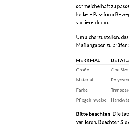
schmeichelhaft zu passe
lockere Passform Bewegu
variieren kann.
Um sicherzustellen, das
Maßangaben zu prüfen:
MERKMAL
DETAIL
Größe
One Size
Material
Polyester
Farbe
Transpar
Pflegehinweise
Handwäsc
Bitte beachten:
Die tat
variieren. Beachten Sie