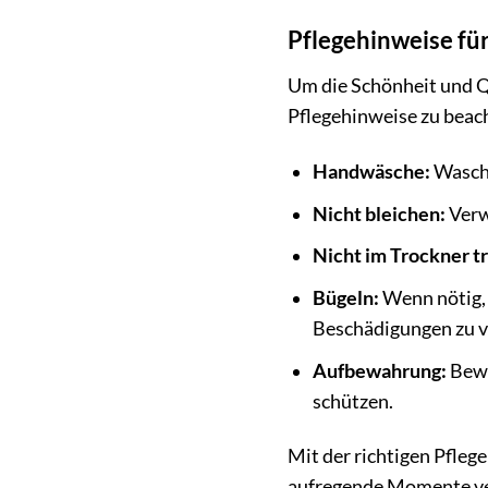
Pflegehinweise fü
Um die Schönheit und Qu
Pflegehinweise zu beac
Handwäsche:
Wasche
Nicht bleichen:
Verw
Nicht im Trockner t
Bügeln:
Wenn nötig, 
Beschädigungen zu 
Aufbewahrung:
Bewa
schützen.
Mit der richtigen Pfleg
aufregende Momente v