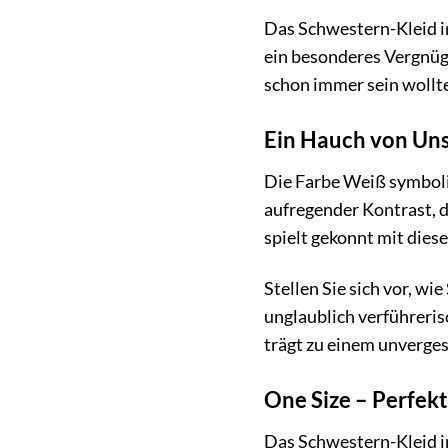
Das Schwestern-Kleid in
ein besonderes Vergnügen
schon immer sein wollt
Ein Hauch von Uns
Die Farbe Weiß symboli
aufregender Kontrast, d
spielt gekonnt mit dies
Stellen Sie sich vor, wi
unglaublich verführerisc
trägt zu einem unverges
One Size – Perfekt
Das Schwestern-Kleid in