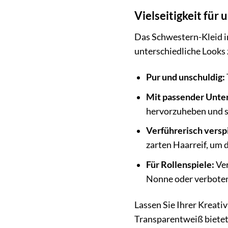
Vielseitigkeit fü
Das Schwestern-Kleid in
unterschiedliche Looks z
Pur und unschuldig:
Mit passender Unte
hervorzuheben und su
Verführerisch verspi
zarten Haarreif, um 
Für Rollenspiele:
Ver
Nonne oder verbotene
Lassen Sie Ihrer Kreati
Transparentweiß bietet.