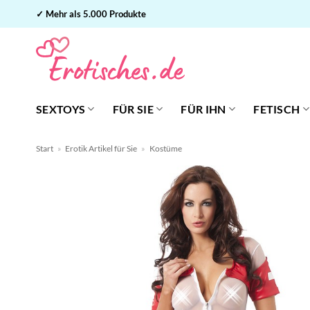
Zum
✓ Mehr als 5.000 Produkte
Inhalt
springen
SEXTOYS
FÜR SIE
FÜR IHN
FETISCH
Start
»
Erotik Artikel für Sie
»
Kostüme