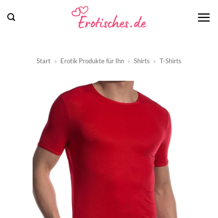
Zum
Inhalt
springen
Start
»
Erotik Produkte für Ihn
»
Shirts
»
T-Shirts