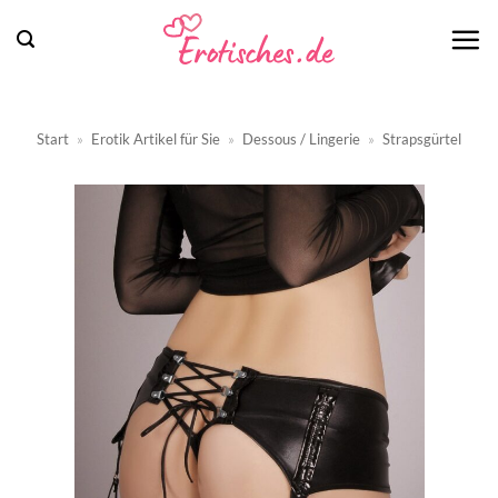
Zum
Inhalt
springen
Start
»
Erotik Artikel für Sie
»
Dessous / Lingerie
»
Strapsgürtel