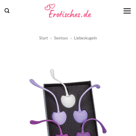
Zum
Inhalt
springen
Start
»
Sextoys
»
Liebeskugeln