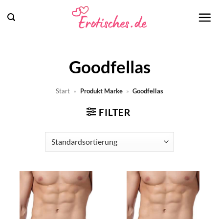
Zum
Inhalt
springen
Goodfellas
Start
»
Produkt Marke
»
Goodfellas
FILTER