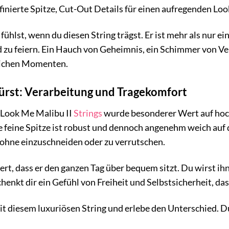
inierte Spitze, Cut-Out Details für einen aufregenden Loo
h fühlst, wenn du diesen String trägst. Er ist mehr als nur ei
nd zu feiern. Ein Hauch von Geheimnis, ein Schimmer von Ver
lichen Momenten.
pürst: Verarbeitung und Tragekomfort
 Look Me Malibu II
Strings
wurde besonderer Wert auf hoch
e feine Spitze ist robust und dennoch angenehm weich auf 
, ohne einzuschneiden oder zu verrutschen.
piert, dass er den ganzen Tag über bequem sitzt. Du wirst i
henkt dir ein Gefühl von Freiheit und Selbstsicherheit, das
t diesem luxuriösen String und erlebe den Unterschied. D