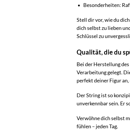
Besonderheiten: Raff
Stell dir vor, wie du dic
dich selbst zu lieben u
Schlüssel zu unvergess
Qualität, die du s
Bei der Herstellung des
Verarbeitung gelegt. Di
perfekt deiner Figur an
Der String ist so konzi
unverkennbar sein. Er sc
Verwöhne dich selbst mi
fühlen – jeden Tag.