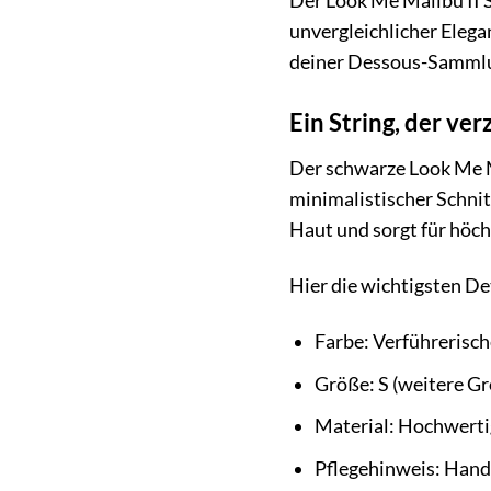
Der Look Me Malibu II S
unvergleichlicher Elega
deiner Dessous-Samml
Ein String, der ve
Der schwarze Look Me Mal
minimalistischer Schnit
Haut und sorgt für höch
Hier die wichtigsten De
Farbe: Verführerisc
Größe: S (weitere Gr
Material: Hochwerti
Pflegehinweis: Hand