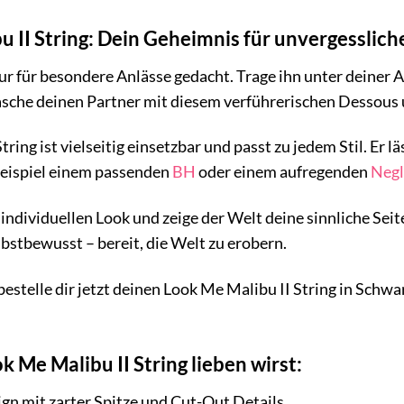
u II String: Dein Geheimnis für unvergessli
nur für besondere Anlässe gedacht. Trage ihn unter deiner A
asche deinen Partner mit diesem verführerischen Dessous 
ring ist vielseitig einsetzbar und passt zu jedem Stil. Er
eispiel einem passenden
BH
oder einem aufregenden
Negl
individuellen Look und zeige der Welt deine sinnliche Seit
bstbewusst – bereit, die Welt zu erobern.
bestelle dir jetzt deinen Look Me Malibu II String in Schwa
Me Malibu II String lieben wirst:
gn mit zarter Spitze und Cut-Out Details