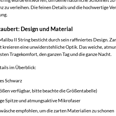
tring wurde entworfen, um deine natürliche Schönheit zu 
nz zu verleihen. Die feinen Details und die hochwertige 
ung.
rzaubert: Design und Material
ibu II String besticht durch sein raffiniertes Design. Zar
t kreieren eine unwiderstehliche Optik. Das weiche, atmun
sten Tragekomfort, den ganzen Tag und die ganze Nacht.
tails im Überblick:
hes Schwarz
ößen verfügbar, bitte beachte die Größentabelle)
ge Spitze und atmungsaktive Mikrofaser
wäsche empfohlen, um die zarten Materialien zu schonen