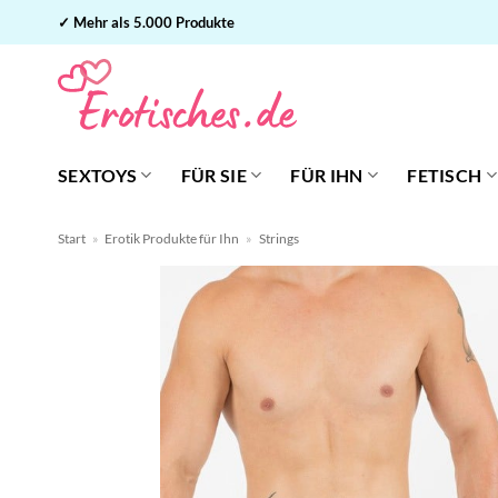
Zum
✓ Mehr als 5.000 Produkte
Inhalt
springen
SEXTOYS
FÜR SIE
FÜR IHN
FETISCH
Start
»
Erotik Produkte für Ihn
»
Strings