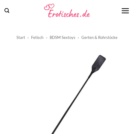
Zum
Inhalt
springen
Start
»
Fetisch
»
BDSM Sextoys
»
Gerten & Rohrstöcke