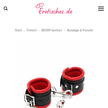
Zum
Inhalt
springen
Start
»
Fetisch
»
BDSM Sextoys
»
Bondage & Fesseln