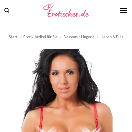
Zum
Inhalt
springen
Start
»
Erotik Artikel für Sie
»
Dessous / Lingerie
»
Heben & BHs