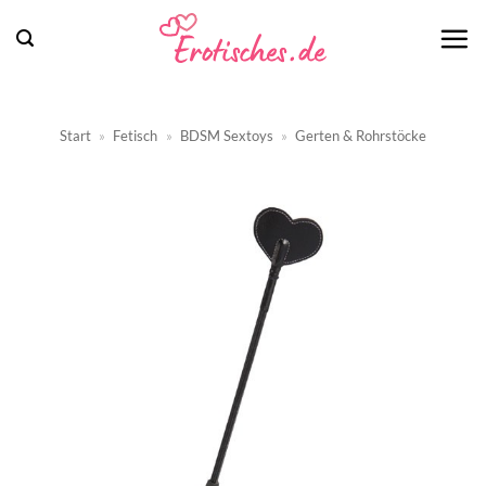
Zum
Inhalt
springen
Start
»
Fetisch
»
BDSM Sextoys
»
Gerten & Rohrstöcke