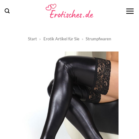
Zum
Inhalt
springen
Start
»
Erotik Artikel für Sie
»
Strumpfwaren