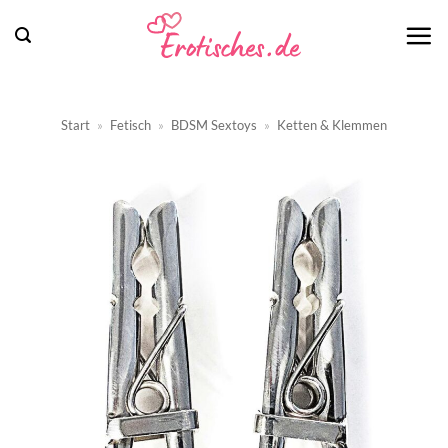
Zum
Inhalt
springen
Start
»
Fetisch
»
BDSM Sextoys
»
Ketten & Klemmen